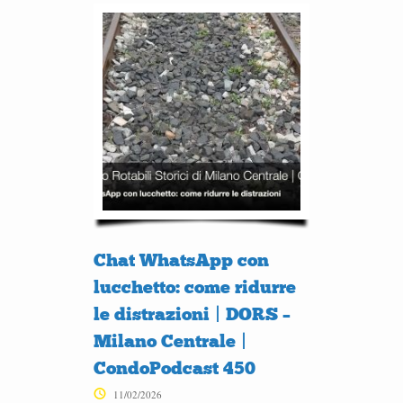
Chat WhatsApp con
lucchetto: come ridurre
le distrazioni | DORS –
Milano Centrale |
CondoPodcast 450
11/02/2026