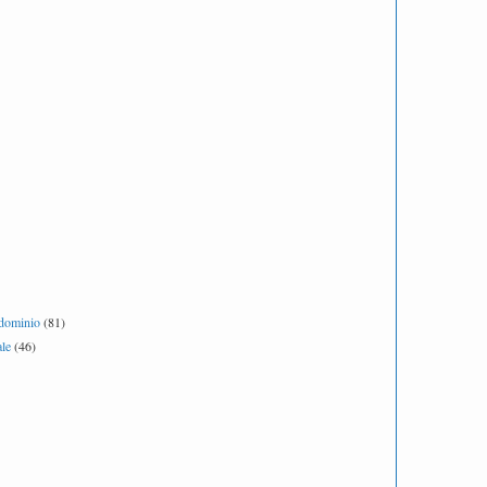
ndominio
(81)
le
(46)