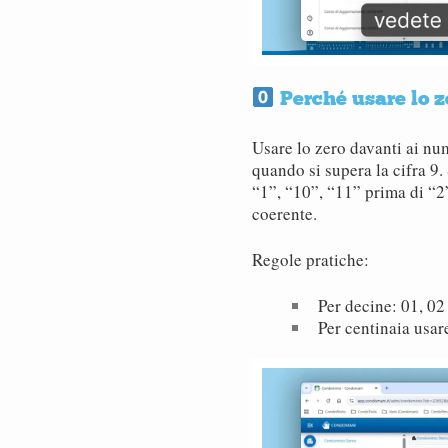
Perché usare lo z
Usare lo zero davanti ai num
quando si supera la cifra 9.
“1”, “10”, “11” prima di “2
coerente.
Regole pratiche:
Per decine: 01, 02
Per centinaia usare