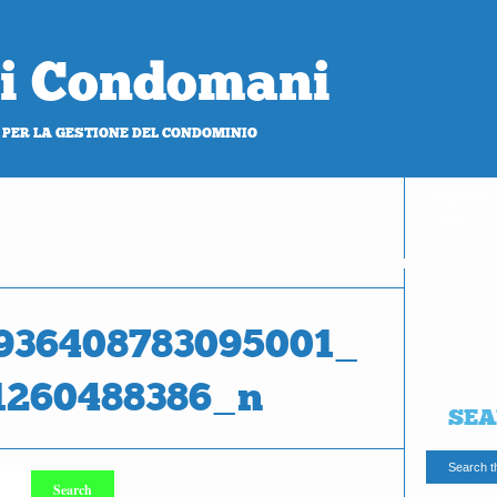
 di Condomani
 PER LA GESTIONE DEL CONDOMINIO
PROVA
gratis
936408783095001_
1260488386_n
SEA