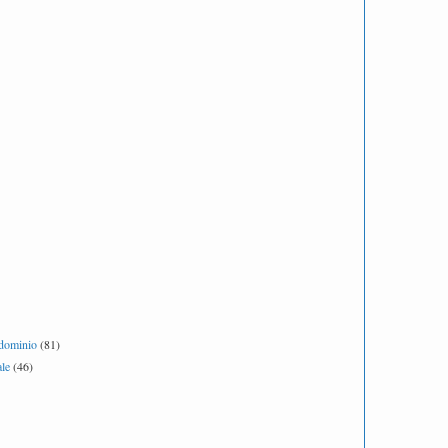
ndominio
(81)
le
(46)