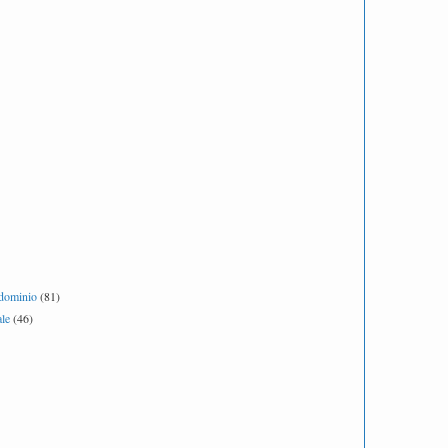
ndominio
(81)
le
(46)