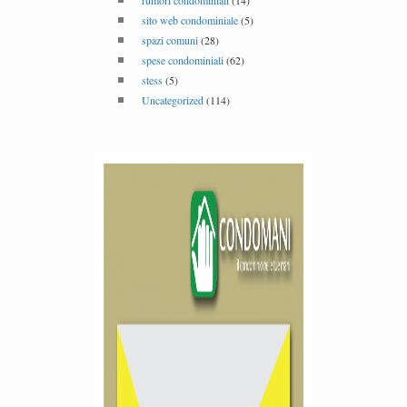
rumori condominiali
(14)
sito web condominiale
(5)
spazi comuni
(28)
spese condominiali
(62)
stess
(5)
Uncategorized
(114)