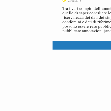
23/10/2013
Tra i vari compiti dell’amm
quello di saper conciliare l
riservatezza dei dati dei si
condòmini e dati di riferime
possono essere rese pubbli
pubblicate annotazioni (an