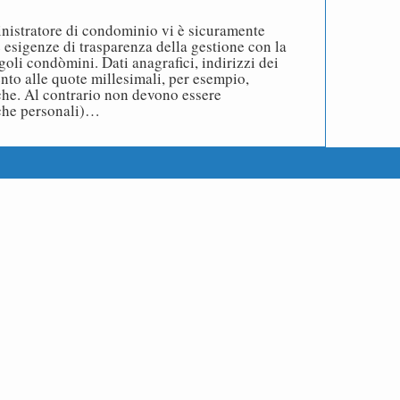
inistratore di condominio vi è sicuramente
e esigenze di trasparenza della gestione con la
ngoli condòmini. Dati anagrafici, indirizzi dei
nto alle quote millesimali, per esempio,
che. Al contrario non devono essere
che personali)…