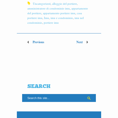
Uncategorized
,
alloggio del portiere
,
amministratore di condominio imu
,
appartamento
del portiere
,
appartamento portiere imu
,
casa
portiere imu
,
Imu
,
imu e condominio
,
imu nel
condominio
,
portiere imu
Previous
Next
SEARCH