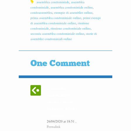
assemblea condominiale
,
assemblea
condominiale
,
assemblea condominiale online
,
condoassemblea
,
esempio di assemblee online
,
prima assemblea condominiale online
,
primi esempi
di assemblea condominiale online
,
riunione
condominiale
,
riunione condominiale online
,
seconda assemblea condominiale online
,
storie di
assemblee condominiali online
One Comment
Le assemblee
condominiali si
possono convocare
via email? - Il Blog di
Condomani
26/04/2020
at
18:51
.
Permalink