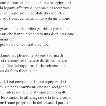
enti di fatto cioè due persone maggiorenni
da legami affettivi di coppia e di reciproca
e materiale, non vincolate da rapporti di
à o adozione, da matrimonio o da un’unione
istrata. La disciplina giuridica parla a tal
venti che hanno presentato una dichiarazione
anagrafe.
golata da un contratto ad hoc.
stanno scegliendo la seconda forma di
si riescono ad ottenere diritti, come, per
 di fine del rapporto, il risarcimento del
r da fatto illecito, etc.
vili, i cui componenti sono equiparati ai
evista per i conviventi che non scelgono le
 più interessante che sta spingendo molti
l loro rapporto all’anagrafe è la tutela sulla
onvivente proprietario della casa il partner