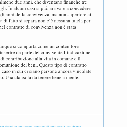
 almeno due anni, che diventano finanche tre
igli. In alcuni casi si può arrivare a concedere
gli anni della convivenza, ma non superiore ai
ia di fatto si separa non c’è nessuna tutela per
nel contratto di convivenza non è stata
 dunque si comporta come un contenitore
 inserire da parte del convivente l’indicazione
 di contribuzione alla vita in comune e il
omunione dei beni. Questo tipo di contratto
l caso in cui ci siano persone ancora vincolate
o. Una clausola da tenere bene a mente.
 per deceduto convivente
,
contratto di convivenza
,
convivente