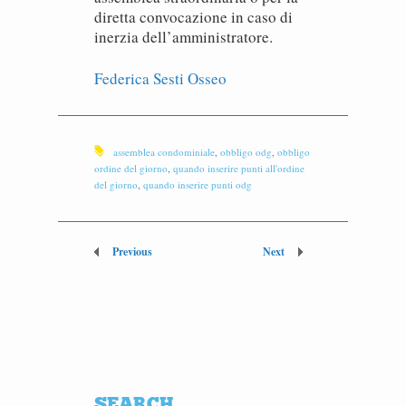
diretta convocazione in caso di
inerzia dell’amministratore.
Federica Sesti Osseo
assemblea condominiale
,
obbligo odg
,
obbligo
ordine del giorno
,
quando inserire punti all'ordine
del giorno
,
quando inserire punti odg
Previous
Next
SEARCH