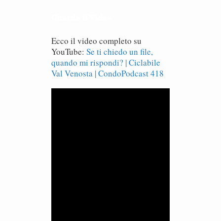
Guarda il Video
Ecco il video completo su
YouTube:
Se ti chiedo un file,
quando mi rispondi? | Ciclabile
Val Venosta | CondoPodcast 418