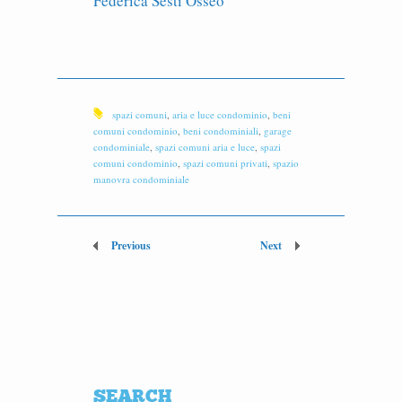
Federica Sesti Ossèo
spazi comuni
,
aria e luce condominio
,
beni
comuni condominio
,
beni condominiali
,
garage
condominiale
,
spazi comuni aria e luce
,
spazi
comuni condominio
,
spazi comuni privati
,
spazio
manovra condominiale
Previous
Next
SEARCH