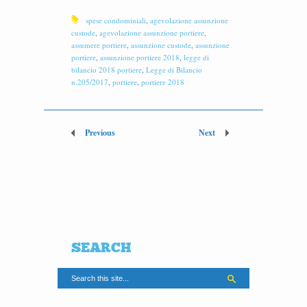
spese condominiali
,
agevolazione assunzione
custode
,
agevolazione assunzione portiere
,
assumere portiere
,
assunzione custode
,
assunzione
portiere
,
assunzione portiere 2018
,
legge di
bilancio 2018 portiere
,
Legge di Bilancio
n.205/2017
,
portiere
,
portiere 2018
Previous
Next
SEARCH