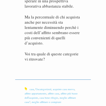
sperare in una prospettiva
lavorativa abbastanza stabile.
Ma la percentuale di chi acquista
anche per necessità sta
lentamente diminuendo perchè i
costi dell’affitto sembrano essere
più convenienti di quelli
d’acquisto.
Voi tra quale di queste categorie
vi ritrovate?
casa
,
Uncategorized
,
acquisto casa nuova
,
affitto appartamento
,
affitto casa
,
affitto più basso
dell'acquisto
,
casa bene rifugio
,
meglio affittare
casa?
,
meglio affittare o comprare