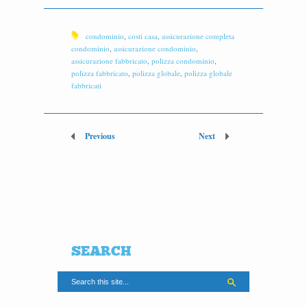
condominio
,
costi casa
,
assicurazione completa
condominio
,
assicurazione condominio
,
assicurazione fabbricato
,
polizza condominio
,
polizza fabbricato
,
polizza globale
,
polizza globale
fabbricati
Previous
Next
SEARCH