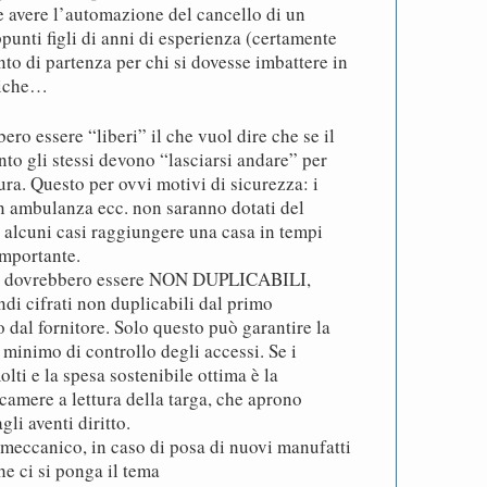
e avere l’automazione del cancello di un
unti figli di anni di esperienza (certamente
nto di partenza per chi si dovesse imbattere in
tiche…
ro essere “liberi” il che vuol dire che se il
nto gli stessi devono “lasciarsi andare” per
ura. Questo per ovvi motivi di sicurezza: i
un ambulanza ecc. non saranno dotati del
 alcuni casi raggiungere una casa in tempi
importante.
ovrebbero essere NON DUPLICABILI,
di cifrati non duplicabili dal primo
 dal fornitore. Solo questo può garantire la
 minimo di controllo degli accessi. Se i
ti e la spesa sostenibile ottima è la
camere a lettura della targa, che aprono
li aventi diritto.
 meccanico, in caso di posa di nuovi manufatti
he ci si ponga il tema