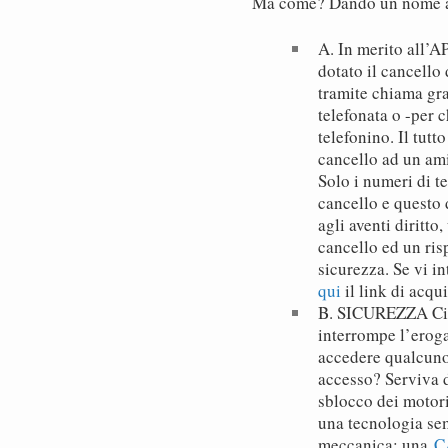
Ma come? Dando un nome 
A. In merito all’
dotato il cancello
tramite chiama gra
telefonata o -per c
telefonino. Il tutt
cancello ad un ami
Solo i numeri di te
cancello e questo 
agli aventi diritto
cancello ed un risp
sicurezza. Se vi i
qui
il link di acq
B. SICUREZZA Ci s
interrompe l’eroga
accedere qualcuno
accesso? Serviva d
sblocco dei motori
una tecnologia sem
meccanica: una
C