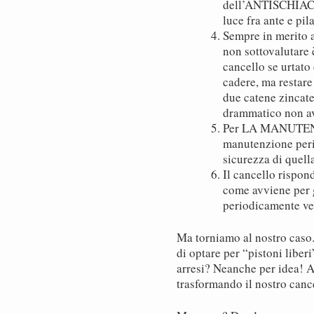
dell’ANTISCHIAC
luce fra ante e pila
Sempre in merito a
non sottovalutare 
cancello se urtato
cadere, ma restare
due catene zincate
drammatico non av
Per LA MANUTENZI
manutenzione perio
sicurezza di quell
Il cancello risp
come avviene per g
periodicamente ver
Ma torniamo al nostro caso.
di optare per “pistoni liber
arresi? Neanche per idea! A
trasformando il nostro cance