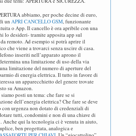
ai due temi: APERTURA e SICUREZZA.
APERTURA abbiamo, per poche decine di euro,
 di un
APRI CANCELLO GSM
, funzionante
tuita o App. Il cancello è ora apribile con una
hi lo desideri- tramite apposita app sul
o da remoto. Ad esempio si potrà aprire il
co che viene a trovarci senza uscire di casa.
lefono inseriti nell’apparato aprono il
determina una limitazione di uso della via
, una limitazione del numero di aperture del
armio di energia elettrica. Il tutto in favore di
nteressa un apparecchietto del genere trovate
uisto su Amazon.
iamo posti un tema: che fare se si
zione dell’energia elettrica? Che fare se deve
 con urgenza non dotato di credenziali di
otare tutti, condomini e non di una chiave di
. Anche qui la tecnologia ci è venuta in aiuto,
plice, ben progettata, analogica e
ASSAFORTE PER CHIAVI
. Un “giocattolino”