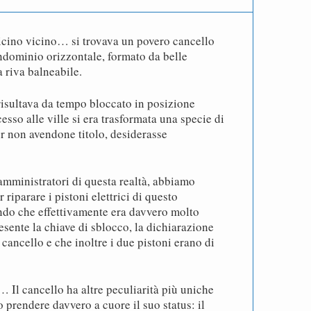
icino vicino… si trovava un povero cancello
ndominio orizzontale, formato da belle
a riva balneabile.
 risultava da tempo bloccato in posizione
cesso alle ville si era trasformata una specie di
r non avendone titolo, desiderasse
amministratori di questa realtà, abbiamo
r riparare i pistoni elettrici di questo
ndo che effettivamente era davvero molto
sente la chiave di sblocco, la dichiarazione
l cancello e che inoltre i due pistoni erano di
 Il cancello ha altre peculiarità più uniche
o prendere davvero a cuore il suo status: il