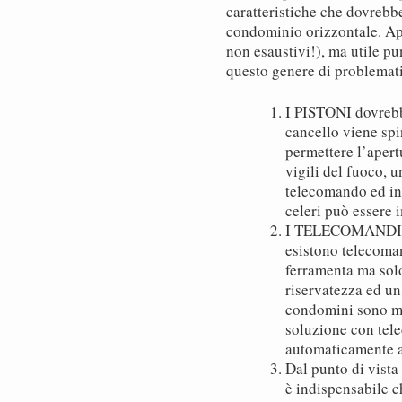
caratteristiche che dovrebb
condominio orizzontale. App
non esaustivi!), ma utile pu
questo genere di problema
I PISTONI dovrebbe
cancello viene spi
permettere l’apert
vigili del fuoco, 
telecomando ed in
celeri può essere 
I TELECOMANDI d
esistono telecoman
ferramenta ma solo
riservatezza ed un
condomini sono mol
soluzione con tele
automaticamente ag
Dal punto di vista
è indispensabile c