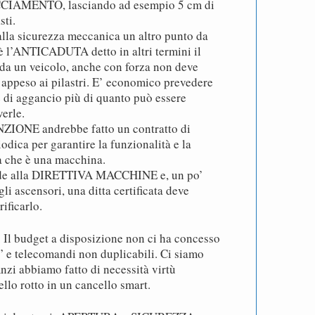
CIAMENTO, lasciando ad esempio 5 cm di
sti.
lla sicurezza meccanica un altro punto da
è l’ANTICADUTA detto in altri termini il
 da un veicolo, anche con forza non deve
 appeso ai pilastri. E’ economico prevedere
 di aggancio più di quanto può essere
erle.
ONE andrebbe fatto un contratto di
dica per garantire la funzionalità e la
a che è una macchina.
onde alla DIRETTIVA MACCHINE e, un po’
li ascensori, una ditta certificata deve
ificarlo.
 Il budget a disposizione non ci ha concesso
i” e telecomandi non duplicabili. Ci siamo
nzi abbiamo fatto di necessità virtù
llo rotto in un cancello smart.