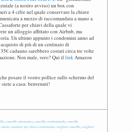
eniale (a nostro avviso) un box con
i a 4 cifre nel quale conservare la chiave
comunicata a mezzo di raccomandata a mano a
Cassaforte per chiavi della quale vi
ete un alloggio affittato con Airbnb, ma
storia. Un ultimo appunto i condomini anno ad
’acquisto di più di un centinaio di
35€ cadauno sarebbero costati circa tre volte
mazione. Non male, vero? Qui il
link
Amazon
 che posare il vostro pollice sullo schermo del
e siete a casa: benvenuti!
llo
,
cancello automatico
,
cancello condominiale
,
cancello
o smart
,
cassafore per chiavi condominio
,
scegliere cancello
,
scegliere