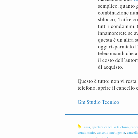
semplice, quanto g
combinazione numer
sblocco, 4 cifre 
tutti i condomini. 
innamorerete se av
questa è un altra 
oggi risparmiato l
telecomandi che a 
il costo dell’auto
di acquisto.
Questo è tutto: non vi resta
telefono, aprire il cancello 
Gm Studio Tecnico
casa
,
apertura cancello telefono
,
cance
condominio
,
cancello intelligente
,
cancell
cancello condominiale