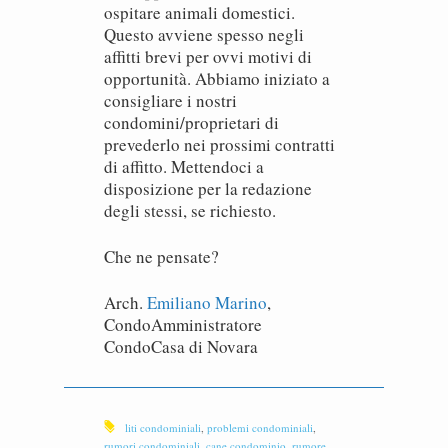
ospitare animali domestici.
Questo avviene spesso negli
affitti brevi per ovvi motivi di
opportunità. Abbiamo iniziato a
consigliare i nostri
condomini/proprietari di
prevederlo nei prossimi contratti
di affitto. Mettendoci a
disposizione per la redazione
degli stessi, se richiesto.
Che ne pensate?
Arch.
Emiliano Marino
,
CondoAmministratore
CondoCasa di Novara
liti condominiali
,
problemi condominiali
,
rumori condominiali
,
cane condominio
,
rumore