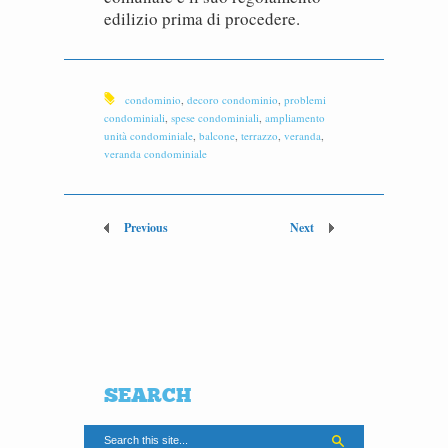
edilizio prima di procedere.
condominio
,
decoro condominio
,
problemi
condominiali
,
spese condominiali
,
ampliamento
unità condominiale
,
balcone
,
terrazzo
,
veranda
,
veranda condominiale
Previous
Next
SEARCH