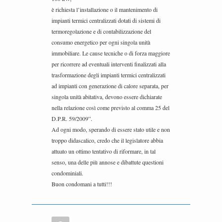
è richiesta l’installazione o il mantenimento di
impianti termici centralizzati dotati di sistemi di
termoregolazione e di contabilizzazione del
consumo energetico per ogni singola unità
immobiliare. Le cause tecniche o di forza maggiore
per ricorrere ad eventuali interventi finalizzati alla
trasformazione degli impianti termici centralizzati
ad impianti con generazione di calore separata, per
singola unità abitativa, devono essere dichiarate
nella relazione così come previsto al comma 25 del
D.P.R. 59/2009”.
Ad ogni modo, sperando di essere stato utile e non
troppo didascalico, credo che il legislatore abbia
attuato un ottimo tentativo di riformare, in tal
senso, una delle più annose e dibattute questioni
condominiali.
Buon condomani a tutti!!!