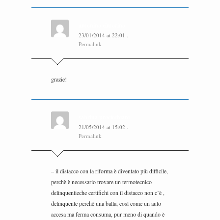
antonino cintorino
23/01/2014
at
22:01
.
Permalink
grazie!
sabrina procicchiani
21/05/2014
at
15:02
.
Permalink
– il distacco con la riforma è diventato più difficile,
perchè è necessario trovare un termotecnico
delinquentieche certifichi con il distacco non c’è ,
delinquente perchè una balla, così come un auto
accesa ma ferma consuma, pur meno di quando è