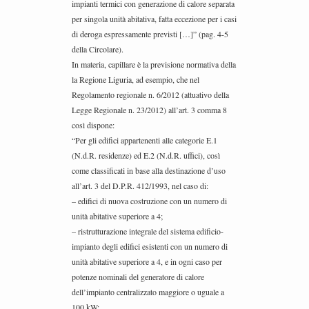
impianti termici con generazione di calore separata
per singola unità abitativa, fatta eccezione per i casi
di deroga espressamente previsti […]” (pag. 4-5
della Circolare).
In materia, capillare è la previsione normativa della
la Regione Liguria, ad esempio, che nel
Regolamento regionale n. 6/2012 (attuativo della
Legge Regionale n. 23/2012) all’art. 3 comma 8
così dispone:
“Per gli edifici appartenenti alle categorie E.1
(N.d.R. residenze) ed E.2 (N.d.R. uffici), così
come classificati in base alla destinazione d’uso
all’art. 3 del D.P.R. 412/1993, nel caso di:
– edifici di nuova costruzione con un numero di
unità abitative superiore a 4;
– ristrutturazione integrale del sistema edificio-
impianto degli edifici esistenti con un numero di
unità abitative superiore a 4, e in ogni caso per
potenze nominali del generatore di calore
dell’impianto centralizzato maggiore o uguale a
100 kW;