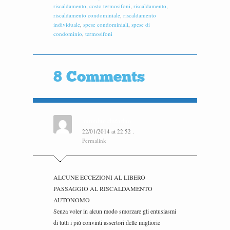
riscaldamento
,
costo termosifoni
,
riscaldamento
,
riscaldamento condominiale
,
riscaldamento
individuale
,
spese condominiali
,
spese di
condominio
,
termosifoni
8 Comments
antonino cintorino
22/01/2014
at
22:52
.
Permalink
ALCUNE ECCEZIONI AL LIBERO
PASSAGGIO AL RISCALDAMENTO
AUTONOMO
Senza voler in alcun modo smorzare gli entusiasmi
di tutti i più convinti assertori delle migliorie