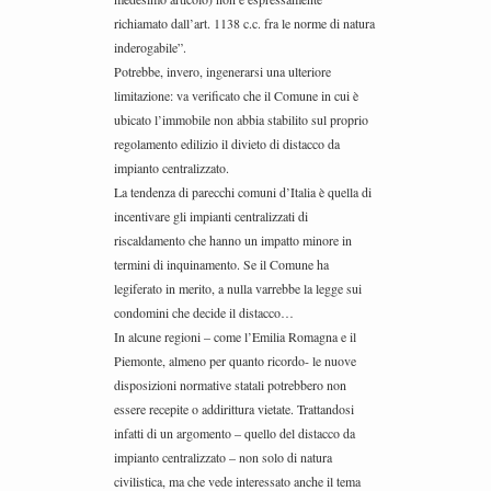
richiamato dall’art. 1138 c.c. fra le norme di natura
inderogabile”.
Potrebbe, invero, ingenerarsi una ulteriore
limitazione: va verificato che il Comune in cui è
ubicato l’immobile non abbia stabilito sul proprio
regolamento edilizio il divieto di distacco da
impianto centralizzato.
La tendenza di parecchi comuni d’Italia è quella di
incentivare gli impianti centralizzati di
riscaldamento che hanno un impatto minore in
termini di inquinamento. Se il Comune ha
legiferato in merito, a nulla varrebbe la legge sui
condomini che decide il distacco…
In alcune regioni – come l’Emilia Romagna e il
Piemonte, almeno per quanto ricordo- le nuove
disposizioni normative statali potrebbero non
essere recepite o addirittura vietate. Trattandosi
infatti di un argomento – quello del distacco da
impianto centralizzato – non solo di natura
civilistica, ma che vede interessato anche il tema