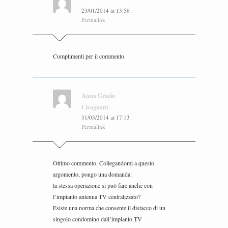
Giuseppe Lovaglio
23/01/2014
at
13:56
.
Permalink
Complimenti per il commento.
Anna Grazia
Cicognani
31/03/2014
at
17:13
.
Permalink
Ottimo commento. Collegandomi a questo
argomento, pongo una domanda:
la stessa operazione si può fare anche con
l’impianto antenna TV centralizzato?
Esiste una norma che consente il distacco di un
singolo condomino dall’impianto TV