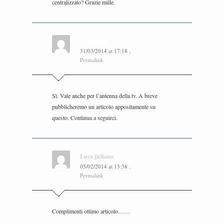
centralizzato? Grazie mille.
Condomani
31/03/2014
at
17:18
.
Permalink
Sì. Vale anche per l’antenna della tv. A breve
pubblicheremo un articolo appositamente su
questo. Continua a seguirci.
Luca jiritano
05/02/2014
at
13:38
.
Permalink
Complimenti ottimo articolo……