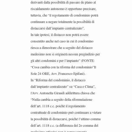
derivanti dalla possibilità di passare de plano al
riscaldamento autonomo è opportuno precisare,
tuttavia, che “il regolamento di condominio potrà
continuare a negare totalmente la possibilità di
distaccarsi dall’impianto centralizzato”.
In tale ipotesi, il distacco non potrà essere
consentito anche nel caso in cui il condomino
riesca a dimostrare che a seguito del distacco
medesimo non si originerà nessun pregiudizio per
gli altri condomini e per l’impianto” (FONTE:
“Cosa cambia con la riforma del condominio”Il
Sole 24 ORE, Avv. Francesco Epifani).
In “Riforma del condominio, il distacco
dall’impianto centralizzato” su “Casa e Clima”,
l’Avv. Antonella Giraudi addirittura chiosa che
“Nulla cambia a seguito della riformulazione
dell’art. 1118 c.c. poichè il regolamento
contrattuale di condominio può continuare a vietare
la possibilità di distaccarsi, poiché l’ultimo comma
dell’art. 1118 c.c. (a differenza del 2o comma del
medesimo articolo) non è espressamente