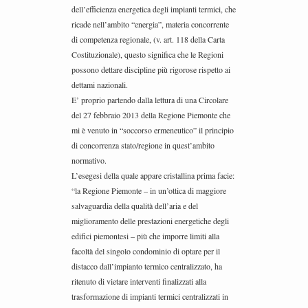
dell’efficienza energetica degli impianti termici, che
ricade nell’ambito “energia”, materia concorrente
di competenza regionale, (v. art. 118 della Carta
Costituzionale), questo significa che le Regioni
possono dettare discipline più rigorose rispetto ai
dettami nazionali.
E’ proprio partendo dalla lettura di una Circolare
del 27 febbraio 2013 della Regione Piemonte che
mi è venuto in “soccorso ermeneutico” il principio
di concorrenza stato/regione in quest’ambito
normativo.
L’esegesi della quale appare cristallina prima facie:
“la Regione Piemonte – in un’ottica di maggiore
salvaguardia della qualità dell’aria e del
miglioramento delle prestazioni energetiche degli
edifici piemontesi – più che imporre limiti alla
facoltà del singolo condominio di optare per il
distacco dall’impianto termico centralizzato, ha
ritenuto di vietare interventi finalizzati alla
trasformazione di impianti termici centralizzati in