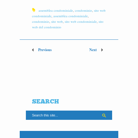
assemblea condominiale
,
condominio
,
sito web
condominiale
,
assemblea condominiale
,
condominio
,
sito web
,
sito web condominiale
,
sito
web del condominio
Previous
Next
SEARCH