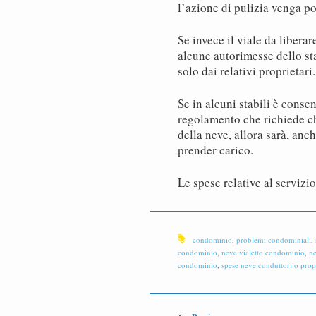
l’azione di pulizia venga po
Se invece il viale da libera
alcune autorimesse dello sta
solo dai relativi proprietari.
Se in alcuni stabili è conse
regolamento che richiede ch
della neve, allora sarà, anc
prender carico.
Le spese relative al serviz
condominio
,
problemi condominiali
,
condominio
,
neve vialetto condominio
,
ne
condominio
,
spese neve conduttori o propr