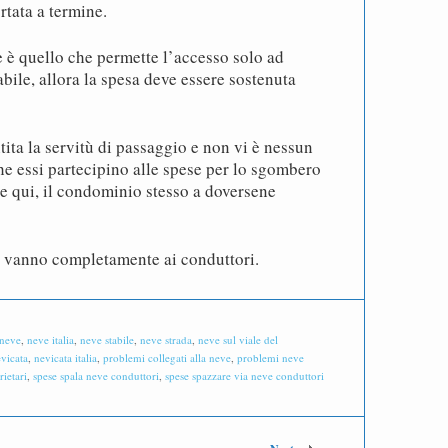
rtata a termine.
re è quello che permette l’accesso solo ad
bile, allora la spesa deve essere sostenuta
ntita la servitù di passaggio e non vi è nessun
e essi partecipino alle spese per lo sgombero
he qui, il condominio stesso a doversene
io vanno completamente ai conduttori.
neve
,
neve italia
,
neve stabile
,
neve strada
,
neve sul viale del
vicata
,
nevicata italia
,
problemi collegati alla neve
,
problemi neve
ietari
,
spese spala neve conduttori
,
spese spazzare via neve conduttori