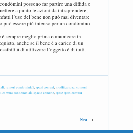
 condòmini possono far partire una diffida o
ettere a punto le azioni da intraprendere,
Infatti l’uso del bene non può mai diventare
zzo può essere più intenso per un condòmino
e è sempre meglio prima comunicare in
quisto, anche se il bene è a carico di un
ibilità di utilizzare l’oggetto è di tutti.
ali
,
rumori condominiali
,
spazi comuni
,
modifica spazi comuni
zi comuni condominiali
,
spazio comune
,
spese spazi comuni
Next