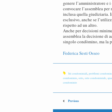
genere l’amministratore e i
convocare l’assemblea per m
inclusa quella giudiziaria. 
esclusivo, anche se l’utili
rispetto ad un altro.
Anche per decisioni minim
assemblea la decisione di ac
singolo condòmino, ma la poss
Federica Sesti Osseo
liti condominiali
,
problemi condomini
condominio
,
orto
,
orto condominiale
,
spa
condominio
Previous