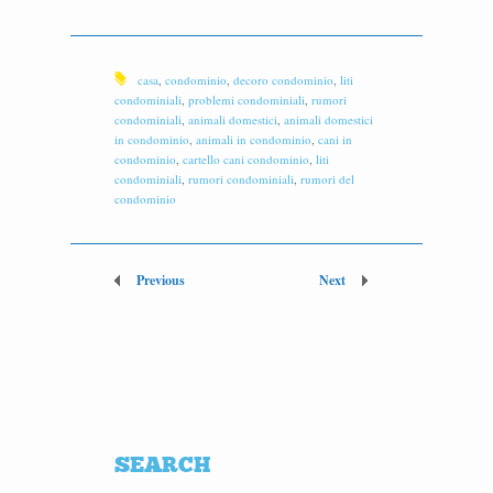
casa
,
condominio
,
decoro condominio
,
liti
condominiali
,
problemi condominiali
,
rumori
condominiali
,
animali domestici
,
animali domestici
in condominio
,
animali in condominio
,
cani in
condominio
,
cartello cani condominio
,
liti
condominiali
,
rumori condominiali
,
rumori del
condominio
Previous
Next
SEARCH