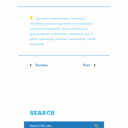
assemblea condominiale
,
condominio
,
contabilità
,
gestione trasparente del condominio
,
problemi condominiali
,
spese condominiali
,
aggiornamento
,
condomini
,
condominio
,
nuove
tabelle millesimali
,
problemi condominiali
,
tabelle
millesimali
Previous
Next
SEARCH