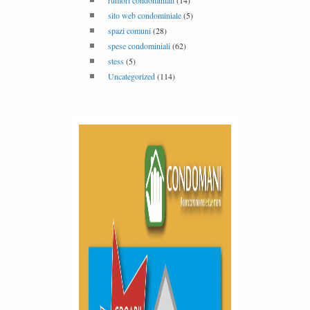
rumori condominiali
(14)
sito web condominiale
(5)
spazi comuni
(28)
spese condominiali
(62)
stess
(5)
Uncategorized
(114)